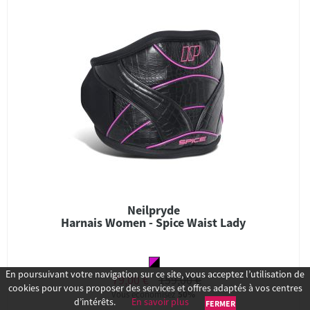
Neilpryde
Harnais Women - Spice Waist Lady
En poursuivant votre navigation sur ce site, vous acceptez l’utilisation de
79,00 €
159,00 €
cookies pour vous proposer des services et offres adaptés à vos centres
Vous économisez
50%
d’intérêts.
En savoir plus
FERMER