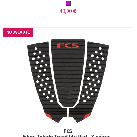
49,00 €
NOUVEAUTÉ
FCS
Filipe Toledo Tread lite Pad - 3 pièces -