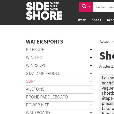
Wear
Shoes
Acce
WATER SPORTS
Accueil
KITESURF
Sh
WING FOIL
WINDSURF
Articles
1
STAND UP PADDLE
Le sho
SURF
enchaî
vagues
AILERONS
shortb
PRONE PADDLEBOARD
étape 
placem
POWER KITE
take-o
WAKEBOARD
foncti