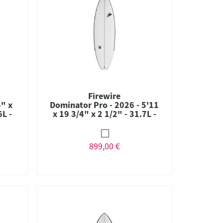
Firewire
4" x
Dominator Pro - 2026 - 5'11
6L -
x 19 3/4" x 2 1/2" - 31.7L -
um
Combo - Futures
899,00 €