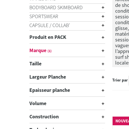
de sho
BODYBOARD SKIMBOARD
condit
SPORTSWEAR
sessio
condit
CAPSULE / COLLAB'
glisse
matéri
Produit en PACK
sessio
vagues
Marque
l’appr
(1)
surf s
locale
Taille
Largeur Planche
Trier par
Epaisseur planche
Volume
Construction
NOUVE