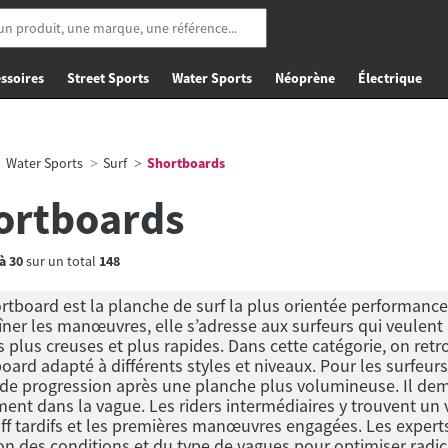
ssoires
Street Sports
Water Sports
Néoprène
Électrique
Water Sports
Surf
Shortboards
ortboards
à
30
sur un total
148
rtboard est la planche de surf la plus orientée performance
ner les manœuvres, elle s’adresse aux surfeurs qui veulent
 plus creuses et plus rapides. Dans cette catégorie, on retr
oard adapté à différents styles et niveaux. Pour les surfeur
de progression après une planche plus volumineuse. Il dem
ent dans la vague. Les riders intermédiaires y trouvent un vr
ff tardifs et les premières manœuvres engagées. Les expert
on des conditions et du type de vagues pour optimiser radica