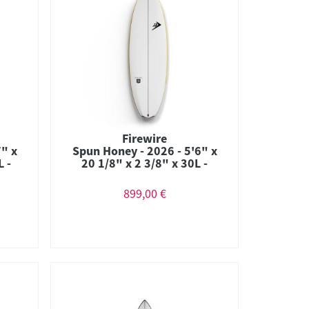
Firewire
7" x
Spun Honey - 2026 - 5'6" x
L -
20 1/8" x 2 3/8" x 30L -
ium
Combo - Futures - Helium
899,00 €