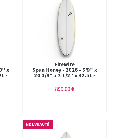
Firewire
0" x
Spun Honey - 2026 - 5'9" x
2L -
20 3/8" x 2 1/2" x 32.5L -
ium
Combo - Futures - Helium
899,00 €
NOUVEAUTÉ