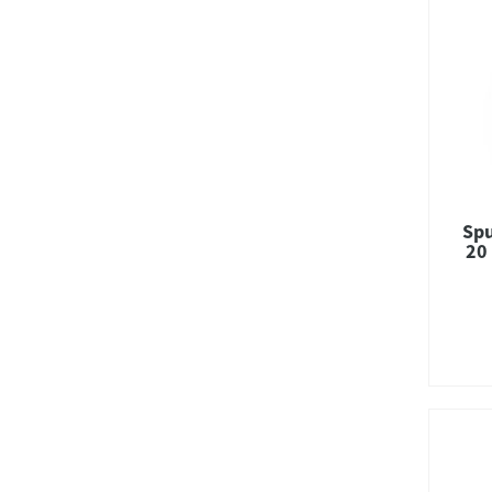
Spu
20 
Co