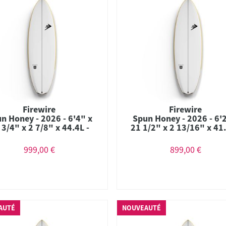
Firewire
Firewire
n Honey - 2026 - 6'4" x
Spun Honey - 2026 - 6'
 3/4" x 2 7/8" x 44.4L -
21 1/2" x 2 13/16" x 41.
mbo - Futures - Helium
Combo - Futures - Hel
999,00 €
899,00 €
AUTÉ
NOUVEAUTÉ