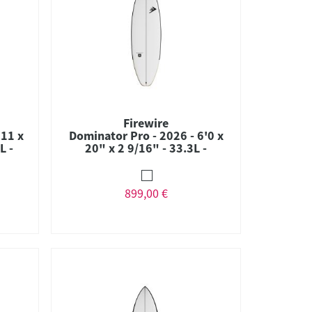
Firewire
'11 x
Dominator Pro - 2026 - 6'0 x
L -
20" x 2 9/16" - 33.3L -
ium
Combo - Futures
899,00 €