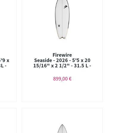
Firewire
'9 x
Seaside - 2026 - 5'5 x 20
L -
15/16" x 2 1/2" - 31.5 L -
Quad - Futures - Helium
899,00 €