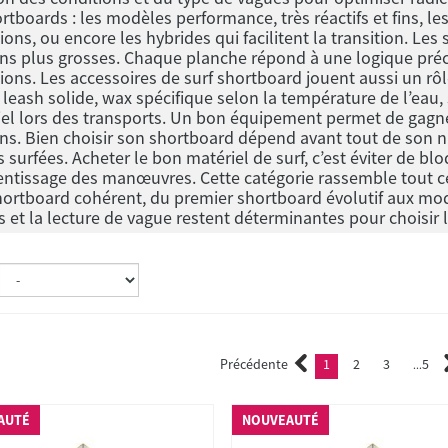
rtboards : les modèles performance, très réactifs et fins, les
ions, ou encore les hybrides qui facilitent la transition. L
ns plus grosses. Chaque planche répond à une logique préci
ions. Les accessoires de surf shortboard jouent aussi un rôle
, leash solide, wax spécifique selon la température de l’eau
el lors des transports. Un bon équipement permet de gagner
ns. Bien choisir son shortboard dépend avant tout de son n
 surfées. Acheter le bon matériel de surf, c’est éviter de blo
entissage des manœuvres. Cette catégorie rassemble tout ce
hortboard cohérent, du premier shortboard évolutif aux mod
s et la lecture de vague restent déterminantes pour choisi
Précédente
1
2
3
5
(current)
2
3
...
AUTÉ
NOUVEAUTÉ