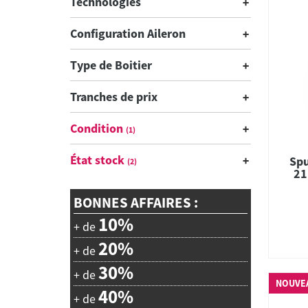
Technologies
Configuration Aileron
Type de Boitier
Tranches de prix
Condition
(1)
État stock
Spu
(2)
21
Co
BONNES AFFAIRES :
10%
+ de
20%
+ de
30%
+ de
NOUVE
40%
+ de