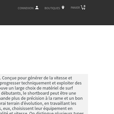
0
PANIER
CONNEXION
BOUTIQUES
. Conçue pour générer de la vitesse et
 progresser techniquement et exploiter des
ouve un large choix de matériel de surf
s débutants, le shortboard peut être une
ande plus de précision à la rame et un bon
ai terrain d’évolution, en travaillant les
s, eux, choisissent leur équipement en
lité et vitesse. On distingue plusieurs types