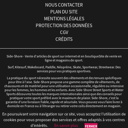
NOUS CONTACTER
PLAN DU SITE
MENTIONS LÉGALES
PROTECTION DES DONNÉES
CGV
CRÉDITS
Side-Shore - Vente d'articles de sport sur internet et en boutiqueSite de vente en
ligne et magasins de sport.
Surf, Kitesurf, Wakeboard, Paddle, Néoprène, Skate, Sportwear, Streetwear. Des
services pour vos pratiques sportives.
La pratique du sport nécessite souvent des vêtements et des tenues spécifiques
pour être à l'aise. Side-Shore propose une gamme complète de vêtements, de
chaussures et de matériel pour une utilisation occasionnelle, régulière ou intensive
pour les femmes, les hommes et les enfants. Avec Side-Shore Street Sports et Water
Sports découvrez toutes les marques internationales ainsi que des conseils pour
pratiquer votre sport préféré avec le maximum de plaisir. Side-Shore, c'est la
garantie d'une livraison fiable, rapide et sécurisée. Vous pouvez vous faire livrer à
domicile en France ou à l’étranger ou retirer votre colis directement en magasin.
©Side-Shore 2016 - Magasins de sports - Tous droits réservés - Réalisation :
iD3i
x
En poursuivant votre navigation sur ce site, vous acceptez l’utilisation de
Tan-Ki
cookies pour vous proposer des services et offres adaptés à vos centres
d’intérêts.
En savoir plus
FERMER