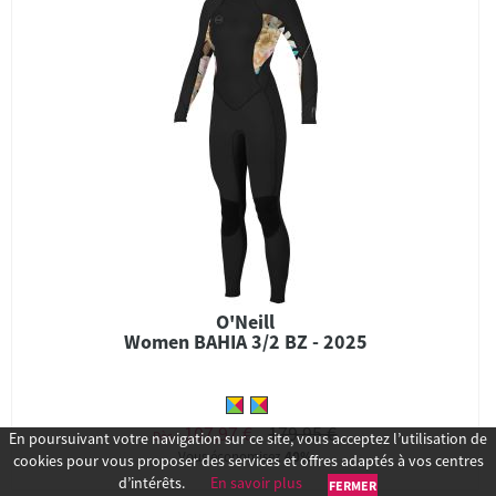
O'Neill
Women BAHIA 3/2 BZ - 2025
107,97 €
179,95 €
Dès
En poursuivant votre navigation sur ce site, vous acceptez l’utilisation de
Vous économisez
40%
cookies pour vous proposer des services et offres adaptés à vos centres
d’intérêts.
En savoir plus
FERMER