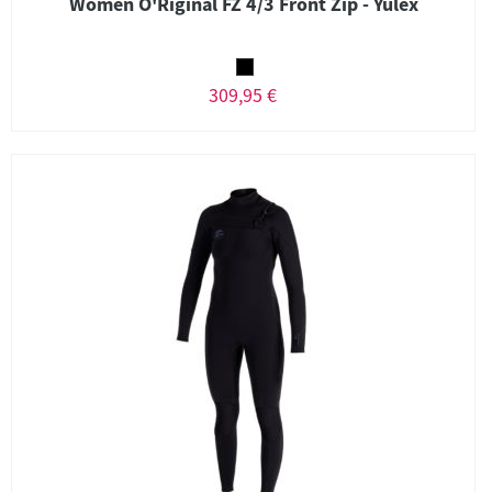
Women O'Riginal FZ 4/3 Front Zip - Yulex
309,95 €