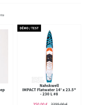
nte
DÉMO / TEST
Nahskwell
eep
IMPACT Flatwater 14' x 23.5"
- 230 L #8
350,00 €
2299,00 €