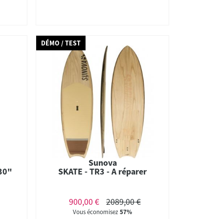
DÉMO / TEST
Sunova
 30"
SKATE - TR3 - A réparer
900,00 €
2089,00 €
Vous économisez
57%