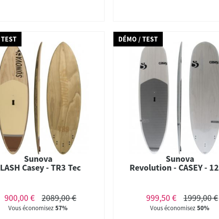
 TEST
DÉMO / TEST
Sunova
Sunova
LASH Casey - TR3 Tec
Revolution - CASEY - 12
900,00 €
2089,00 €
999,50 €
1999,00 €
Vous économisez
57%
Vous économisez
50%