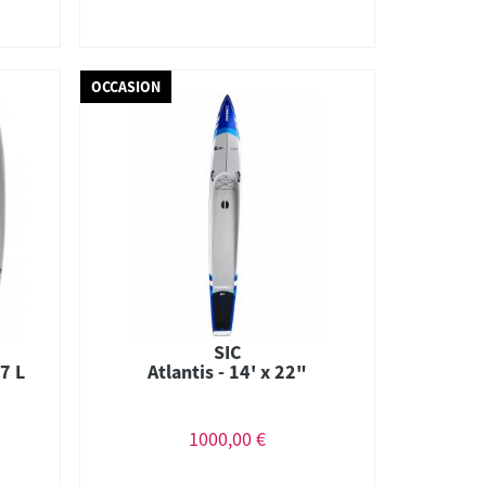
OCCASION
SIC
7 L
Atlantis - 14' x 22"
1000,00 €