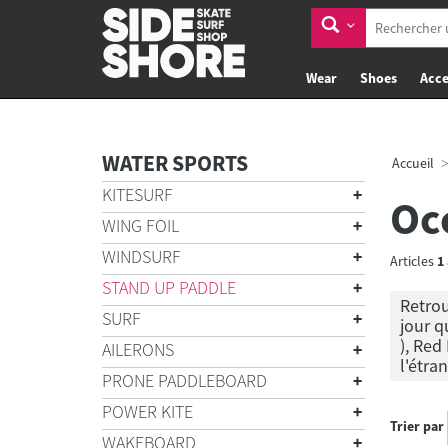
Wear
Shoes
Acce
WATER SPORTS
Accueil
KITESURF
Oc
WING FOIL
WINDSURF
Articles
1
STAND UP PADDLE
Retrou
SURF
jour q
), Red
AILERONS
l'étra
PRONE PADDLEBOARD
POWER KITE
Trier par
WAKEBOARD