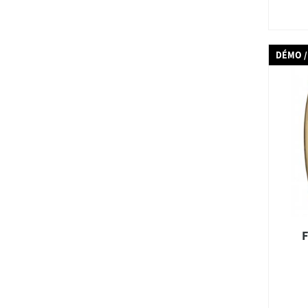
DÉMO /
F