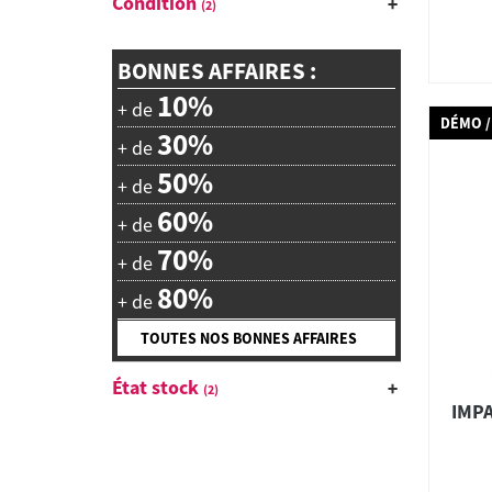
Condition
(2)
BONNES AFFAIRES :
10%
+ de
DÉMO /
30%
+ de
50%
+ de
60%
+ de
70%
+ de
80%
+ de
TOUTES NOS BONNES AFFAIRES
État stock
(2)
IMPA