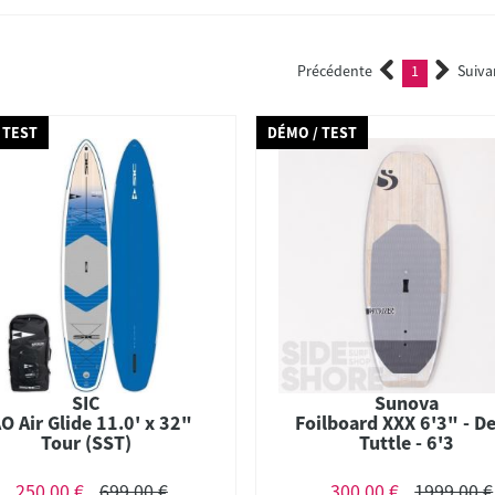
Précédente
1
Suiva
(current)
 TEST
DÉMO / TEST
SIC
Sunova
O Air Glide 11.0' x 32"
Foilboard XXX 6'3" - D
Tour (SST)
Tuttle - 6'3
250,00 €
699,00 €
300,00 €
1999,00 €