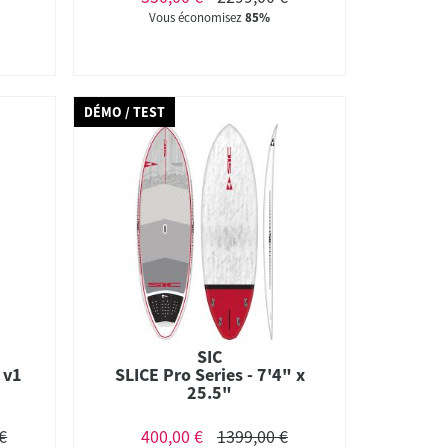
Vous économisez
85%
DÉMO / TEST
SIC
 v1
SLICE Pro Series - 7'4" x
25.5"
€
400,00 €
1399,00 €