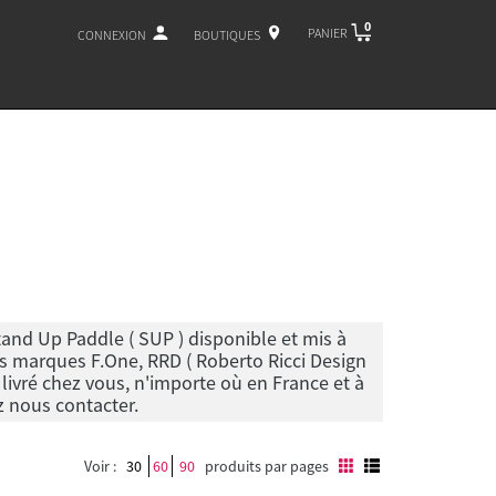
0
PANIER
CONNEXION
BOUTIQUES
and Up Paddle ( SUP ) disponible et mis à
os marques F.One, RRD ( Roberto Ricci Design
 livré chez vous, n'importe où en France et à
z nous contacter.
Voir :
30
60
90
produits par pages