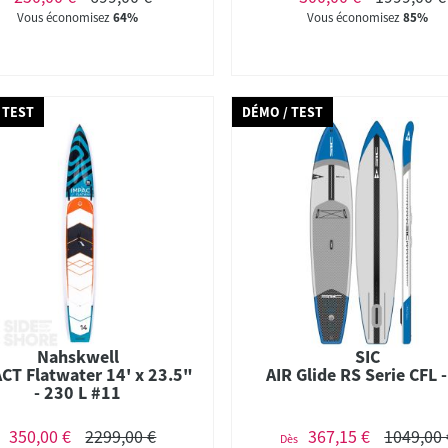
Vous économisez
64%
Vous économisez
85%
 TEST
DÉMO / TEST
Nahskwell
SIC
CT Flatwater 14' x 23.5"
AIR Glide RS Serie CFL -
- 230 L #11
350,00 €
2299,00 €
367,15 €
1049,00 
Dès