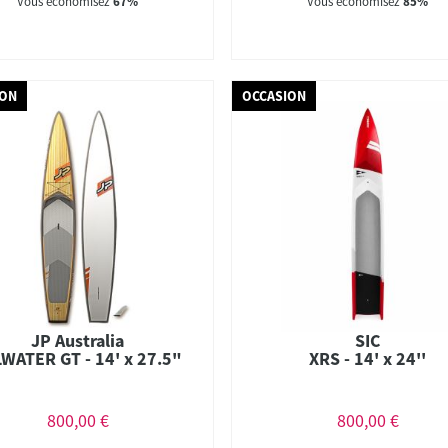
Vous économisez
67%
Vous économisez
85%
ION
OCCASION
JP Australia
SIC
WATER GT - 14' x 27.5"
XRS - 14' x 24''
800,00 €
800,00 €