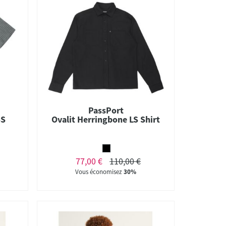
PassPort
SS
Ovalit Herringbone LS Shirt
77,00 €
110,00 €
Vous économisez
30%