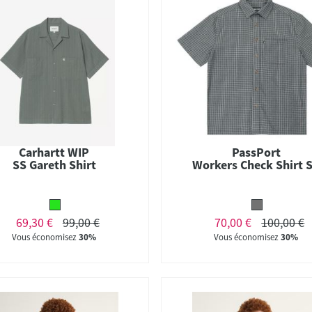
Carhartt WIP
PassPort
SS Gareth Shirt
Workers Check Shirt 
69,30 €
99,00 €
70,00 €
100,00 €
Vous économisez
30%
Vous économisez
30%