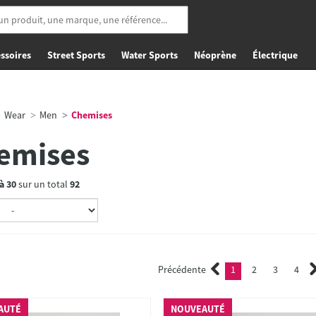
ssoires
Street Sports
Water Sports
Néoprène
Électrique
Wear
Men
Chemises
emises
à
30
sur un total
92
Précédente
1
2
3
4
(current)
2
3
4
AUTÉ
NOUVEAUTÉ