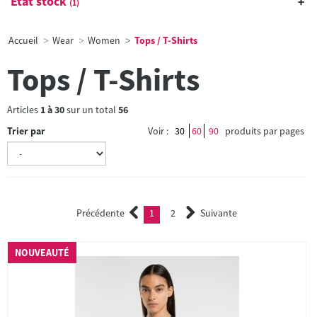
État stock
(1)
Accueil
Wear
Women
Tops / T-Shirts
Tops / T-Shirts
Articles
1
à
30
sur un total
56
Trier par
Voir :
30
60
90
produits par pages
Précédente
1
2
Suivante
(current)
2
NOUVEAUTÉ