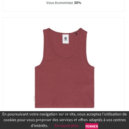
Vous économisez
30%
En poursuivant votre navigation sur ce site, vous acceptez l’utilisation de
Element
Lowcase Crop Tank Top
cookies pour vous proposer des services et offres adaptés à vos centres
d’intérêts.
En savoir plus
FERMER