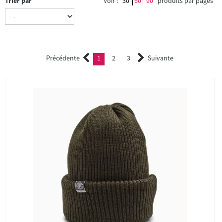
Trier par
Voir :
30
60
90
produits par pages
Précédente
1
2
3
Suivante
(current)
2
3