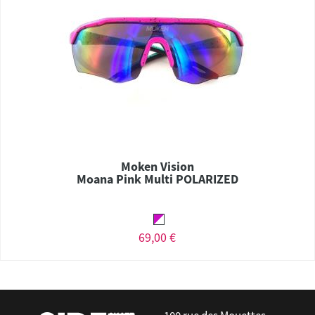
Moken Vision
Moana Pink Multi POLARIZED
69,00 €