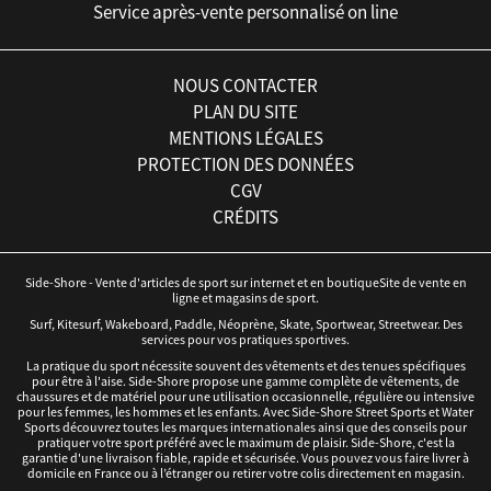
Service après-vente personnalisé on line
NOUS CONTACTER
PLAN DU SITE
MENTIONS LÉGALES
PROTECTION DES DONNÉES
CGV
CRÉDITS
Side-Shore - Vente d'articles de sport sur internet et en boutiqueSite de vente en
ligne et magasins de sport.
Surf, Kitesurf, Wakeboard, Paddle, Néoprène, Skate, Sportwear, Streetwear. Des
services pour vos pratiques sportives.
La pratique du sport nécessite souvent des vêtements et des tenues spécifiques
pour être à l'aise. Side-Shore propose une gamme complète de vêtements, de
chaussures et de matériel pour une utilisation occasionnelle, régulière ou intensive
pour les femmes, les hommes et les enfants. Avec Side-Shore Street Sports et Water
Sports découvrez toutes les marques internationales ainsi que des conseils pour
pratiquer votre sport préféré avec le maximum de plaisir. Side-Shore, c'est la
garantie d'une livraison fiable, rapide et sécurisée. Vous pouvez vous faire livrer à
domicile en France ou à l’étranger ou retirer votre colis directement en magasin.