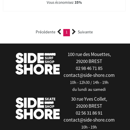
Vous économisez
35%
Précédente
1
Suivante
(current)
100 rue des Mouettes,
29200 BREST
02 98 46 71 85
contact@side-shore.com
10h - 12h30 / 14h - 19h
du lundi au samedi
30 rue Yves Collet,
29200 BREST
02 56 31 86 91
contact@side-shore.com
10h - 19h