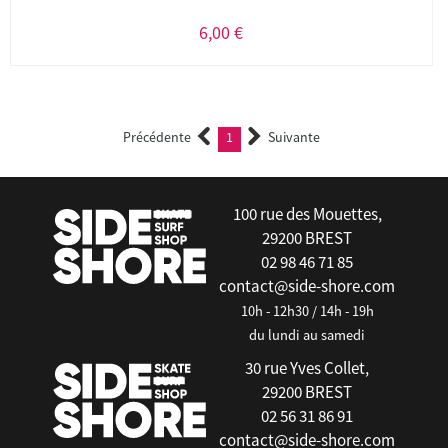
6,00 €
Précédente
1
Suivante
(current)
100 rue des Mouettes,
29200 BREST
02 98 46 71 85
contact@side-shore.com
10h - 12h30 / 14h - 19h
du lundi au samedi
30 rue Yves Collet,
29200 BREST
02 56 31 86 91
contact@side-shore.com