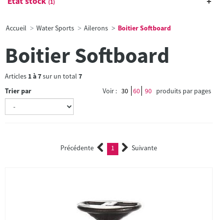
État stock
(1)
Accueil
Water Sports
Ailerons
Boitier Softboard
Boitier Softboard
Articles
1
à
7
sur un total
7
Trier par
Voir :
30
60
90
produits par pages
Précédente
1
Suivante
(current)