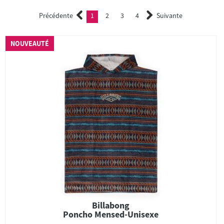
Précédente
1
2
3
4
Suivante
(current)
2
3
4
NOUVEAUTÉ
Billabong
Poncho Mensed-Unisexe