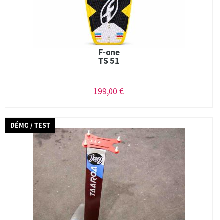
F-one
TS 51
199,00 €
DÉMO / TEST