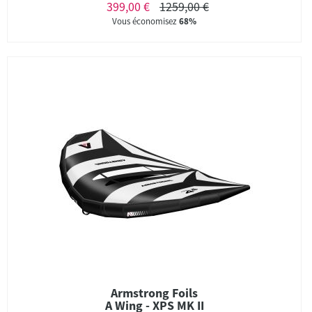
399,00 €
1259,00 €
Vous économisez
68%
Armstrong Foils
A Wing - XPS MK II