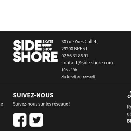
30 rue Yves Collet,
29200 BREST
02 56 31 86 91
contact@side-shore.com
10h - 19h
du lundi au samedi
SUIVEZ-NOUS
de
Suivez-nous sur les réseaux !
Re
d
B