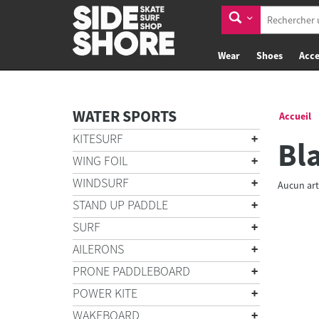
Wear
Shoes
Acce
WATER SPORTS
Accueil
KITESURF
Bl
WING FOIL
WINDSURF
Aucun art
STAND UP PADDLE
SURF
AILERONS
PRONE PADDLEBOARD
POWER KITE
WAKEBOARD