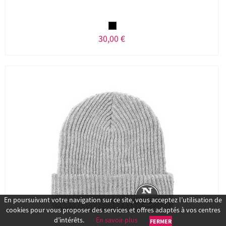
30,00 €
En poursuivant votre navigation sur ce site, vous acceptez l’utilisation de
cookies pour vous proposer des services et offres adaptés à vos centres
d’intérêts.
En savoir plus
FERMER