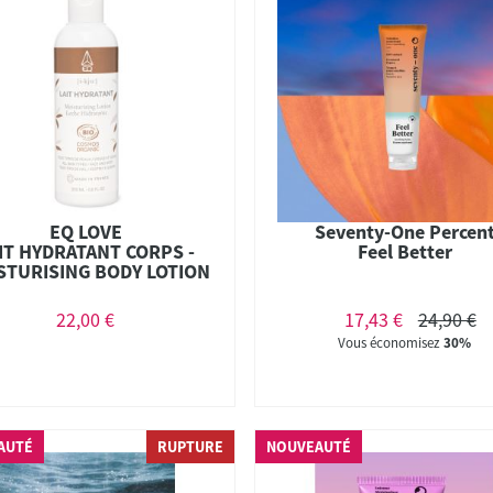
EQ LOVE
Seventy-One Percen
IT HYDRATANT CORPS -
Feel Better
STURISING BODY LOTION
BIO - 200ML
22,00 €
17,43 €
24,90 €
Vous économisez
30%
AUTÉ
RUPTURE
NOUVEAUTÉ