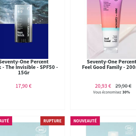
Seventy-One Percent
Seventy-One Percen
k - The Invisible - SPF50 -
Feel Good Family - 20
15Gr
17,90 €
20,93 €
29,90 €
Vous économisez
30%
AUTÉ
RUPTURE
NOUVEAUTÉ