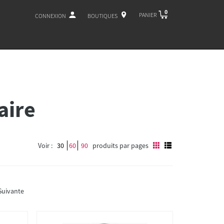
0
PANIER
CONNEXION
BOUTIQUES
aire
Voir :
30
60
90
produits par pages
Suivante