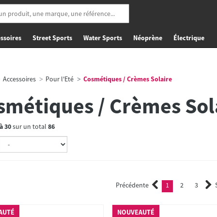
ssoires
Street Sports
Water Sports
Néoprène
Électrique
Accessoires
Pour l'Eté
Cosmétiques / Crèmes Solaire
smétiques / Crèmes Sol
à
30
sur un total
86
Précédente
1
2
3
(current)
2
3
AUTÉ
NOUVEAUTÉ