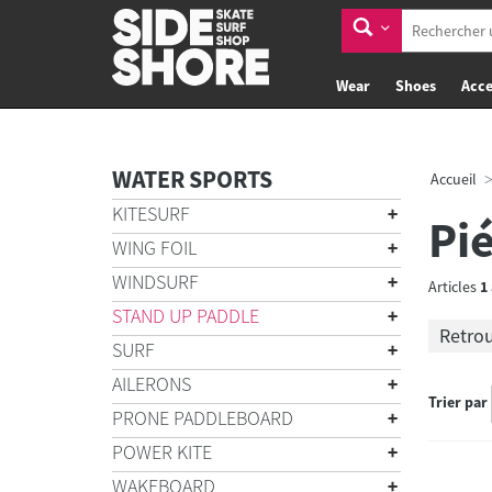
Wear
Shoes
Acce
WATER SPORTS
Accueil
KITESURF
Pi
WING FOIL
WINDSURF
Articles
1
STAND UP PADDLE
Retrou
SURF
AILERONS
Trier par
PRONE PADDLEBOARD
POWER KITE
WAKEBOARD