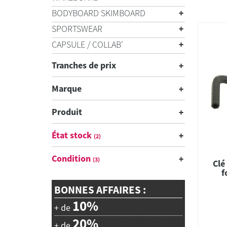
BODYBOARD SKIMBOARD
SPORTSWEAR
CAPSULE / COLLAB'
Tranches de prix
Marque
Produit
État stock
(2)
Condition
(3)
Clé
f
BONNES AFFAIRES :
10%
+ de
20%
+ de