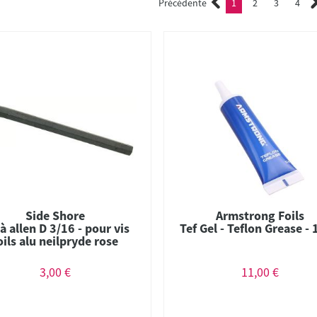
Précédente
1
2
3
4
(current)
2
3
4
Side Shore
Armstrong Foils
 à allen D 3/16 - pour vis
Tef Gel - Teflon Grease - 
oils alu neilpryde rose
3,00 €
11,00 €