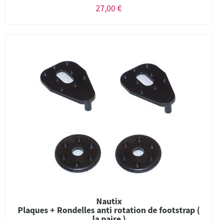
27,00 €
Nautix
Plaques + Rondelles anti rotation de footstrap (
la paire )