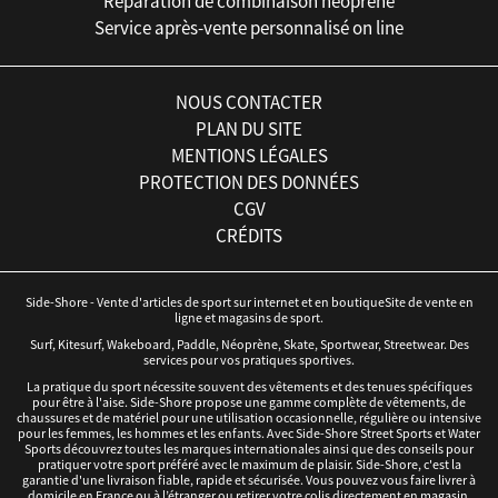
Réparation de combinaison néoprène
Service après-vente personnalisé on line
NOUS CONTACTER
PLAN DU SITE
MENTIONS LÉGALES
PROTECTION DES DONNÉES
CGV
CRÉDITS
Side-Shore - Vente d'articles de sport sur internet et en boutiqueSite de vente en
ligne et magasins de sport.
Surf, Kitesurf, Wakeboard, Paddle, Néoprène, Skate, Sportwear, Streetwear. Des
services pour vos pratiques sportives.
La pratique du sport nécessite souvent des vêtements et des tenues spécifiques
pour être à l'aise. Side-Shore propose une gamme complète de vêtements, de
chaussures et de matériel pour une utilisation occasionnelle, régulière ou intensive
pour les femmes, les hommes et les enfants. Avec Side-Shore Street Sports et Water
Sports découvrez toutes les marques internationales ainsi que des conseils pour
pratiquer votre sport préféré avec le maximum de plaisir. Side-Shore, c'est la
garantie d'une livraison fiable, rapide et sécurisée. Vous pouvez vous faire livrer à
domicile en France ou à l’étranger ou retirer votre colis directement en magasin.