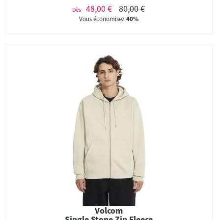
48,00 €
80,00 €
Dès
Vous économisez
40%
Volcom
Single Stone Zip Fleece