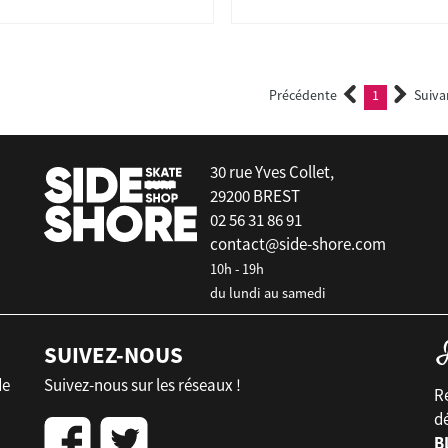
Précédente
1
Suiva
(current)
30 rue Yves Collet,
29200 BREST
02 56 31 86 91
contact@side-shore.com
10h - 19h
du lundi au samedi
SUIVEZ-NOUS
de
Suivez-nous sur les réseaux !
Re
d
B