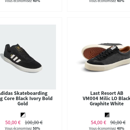
Vous économisez
40%
Vous économisez
40%
Adidas Skateboarding
Last Resort AB
g Core Black Ivory Bold
VM004 Milic LO Blac
Gold
Graphite White
50,00 €
100,00 €
54,00 €
90,00 €
Vous économisez
50%
Vous économisez
40%