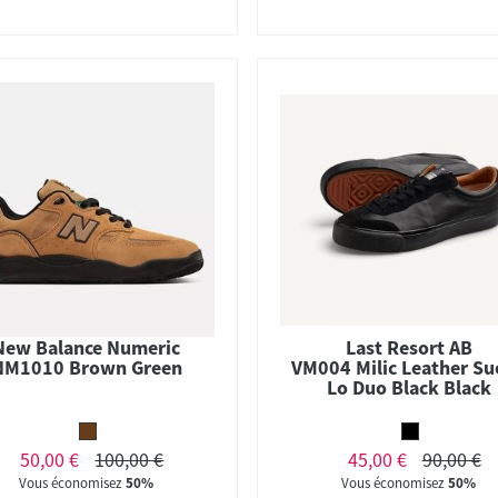
New Balance Numeric
Last Resort AB
NM1010 Brown Green
VM004 Milic Leather Su
Lo Duo Black Black
50,00 €
100,00 €
45,00 €
90,00 €
Vous économisez
50%
Vous économisez
50%