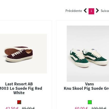
Précédente
1
Suiva
(current)
Last Resort AB
Vans
003 Lo Suede Fig Red
Knu Skool Pig Suede Gr
White
42,50 €
85,00 €
60,00 €
100,00 €