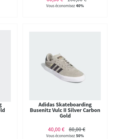
Vous économisez
40%
g
Adidas Skateboarding
ld
Busenitz Vulc II Silver Carbon
Gold
40,00 €
80,00 €
Vous économisez
50%