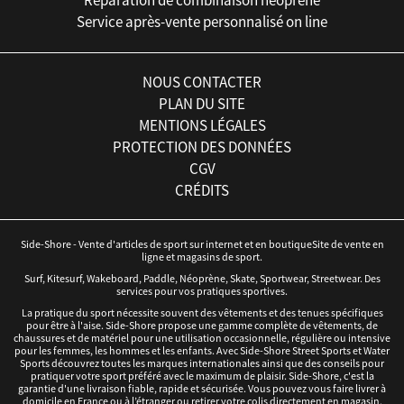
Réparation de combinaison néoprène
Service après-vente personnalisé on line
NOUS CONTACTER
PLAN DU SITE
MENTIONS LÉGALES
PROTECTION DES DONNÉES
CGV
CRÉDITS
Side-Shore - Vente d'articles de sport sur internet et en boutiqueSite de vente en
ligne et magasins de sport.
Surf, Kitesurf, Wakeboard, Paddle, Néoprène, Skate, Sportwear, Streetwear. Des
services pour vos pratiques sportives.
La pratique du sport nécessite souvent des vêtements et des tenues spécifiques
pour être à l'aise. Side-Shore propose une gamme complète de vêtements, de
chaussures et de matériel pour une utilisation occasionnelle, régulière ou intensive
pour les femmes, les hommes et les enfants. Avec Side-Shore Street Sports et Water
Sports découvrez toutes les marques internationales ainsi que des conseils pour
pratiquer votre sport préféré avec le maximum de plaisir. Side-Shore, c'est la
garantie d'une livraison fiable, rapide et sécurisée. Vous pouvez vous faire livrer à
domicile en France ou à l’étranger ou retirer votre colis directement en magasin.