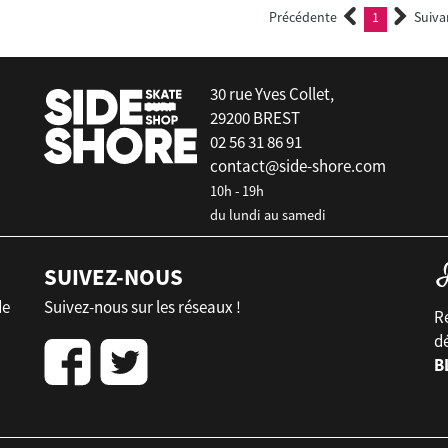
Précédente
1
Suiva
(current)
30 rue Yves Collet,
29200 BREST
02 56 31 86 91
contact@side-shore.com
10h - 19h
du lundi au samedi
SUIVEZ-NOUS
de
Suivez-nous sur les réseaux !
Re
d
B