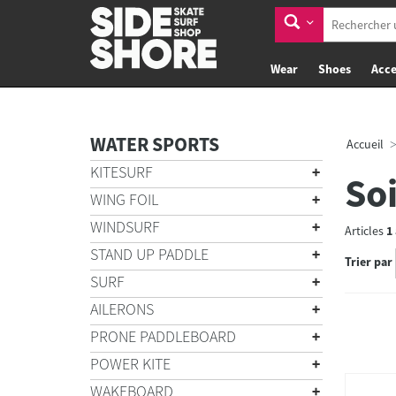
Wear
Shoes
Acce
WATER SPORTS
Accueil
KITESURF
So
WING FOIL
WINDSURF
Articles
1
STAND UP PADDLE
Trier par
SURF
AILERONS
PRONE PADDLEBOARD
POWER KITE
WAKEBOARD