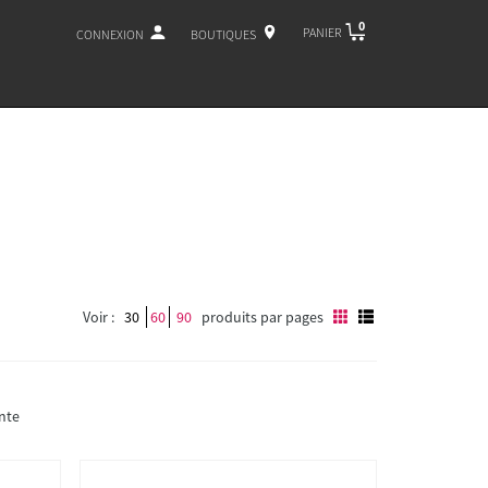
0
PANIER
CONNEXION
BOUTIQUES
Voir :
30
60
90
produits par pages
nte