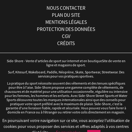
NOUS CONTACTER
PLAN DU SITE
MENTIONS LÉGALES
PROTECTION DES DONNÉES
CGV
CRÉDITS
Side-Shore - Vente d'articles de sport sur internet et en boutiqueSite de vente en
ligne et magasins de sport.
Surf, Kitesurf, Wakeboard, Paddle, Néoprène, Skate, Sportwear, Streetwear. Des
services pour vos pratiques sportives.
La pratique du sport nécessite souvent des vêtements et des tenues spécifiques
pour être à l'aise. Side-Shore propose une gamme complète de vêtements, de
chaussures et de matériel pour une utilisation occasionnelle, régulière ou intensive
pour les femmes, les hommes et les enfants. Avec Side-Shore Street Sports et Water
Sports découvrez toutes les marques internationales ainsi que des conseils pour
pratiquer votre sport préféré avec le maximum de plaisir. Side-Shore, c'est la
garantie d'une livraison fiable, rapide et sécurisée. Vous pouvez vous faire livrer à
domicile en France ou à l’étranger ou retirer votre colis directement en magasin.
©Side-Shore 2016 - Magasins de sports - Tous droits réservés - Réalisation :
iD3i
x
En poursuivant votre navigation sur ce site, vous acceptez l’utilisation de
Tan-Ki
cookies pour vous proposer des services et offres adaptés à vos centres