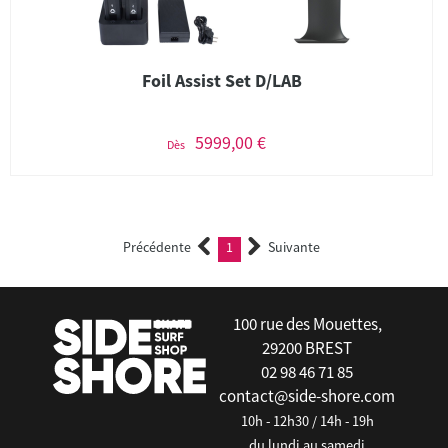
Foil Assist Set D/LAB
5999,00 €
Dès
Précédente
1
Suivante
(current)
100 rue des Mouettes,
29200 BREST
02 98 46 71 85
contact@side-shore.com
10h - 12h30 / 14h - 19h
du lundi au samedi