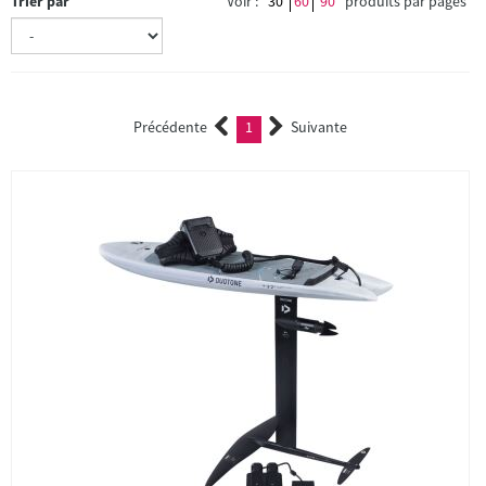
Trier par
Voir :
30
60
90
produits par pages
Précédente
1
Suivante
(current)