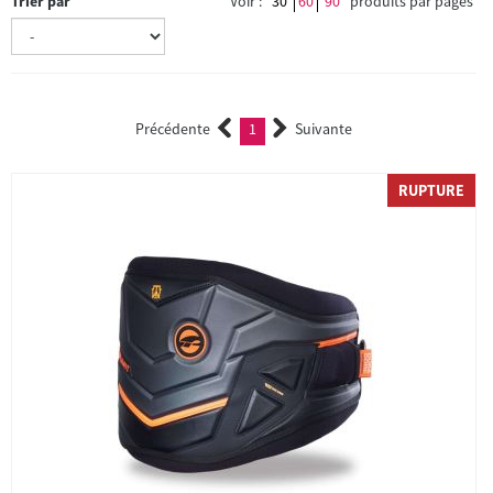
Trier par
Voir :
30
60
90
produits par pages
Précédente
1
Suivante
(current)
RUPTURE