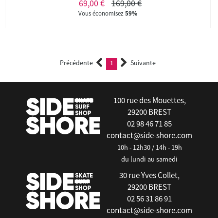
69,00 €
169,00 €
Vous économisez
59%
Précédente
1
Suivante
(current)
100 rue des Mouettes,
29200 BREST
02 98 46 71 85
contact@side-shore.com
10h - 12h30 / 14h - 19h
du lundi au samedi
30 rue Yves Collet,
29200 BREST
02 56 31 86 91
contact@side-shore.com