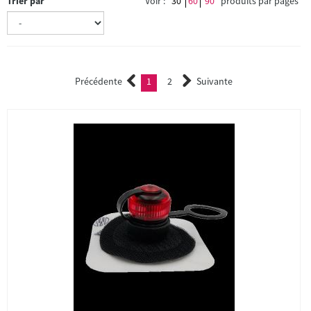
Trier par
Voir :
30
60
90
produits par pages
Précédente
1
2
Suivante
(current)
2