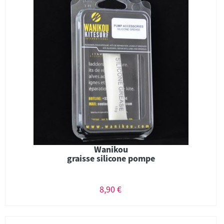
Wanikou
graisse silicone pompe
8,90 €