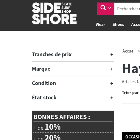
Wear
Shoes
Acce
Accueil
Tranches de prix
Ha
Marque
Articles
1
Condition
Trier par
État stock
BONNES AFFAIRES :
10%
+ de
20%
OCCAS
+ de