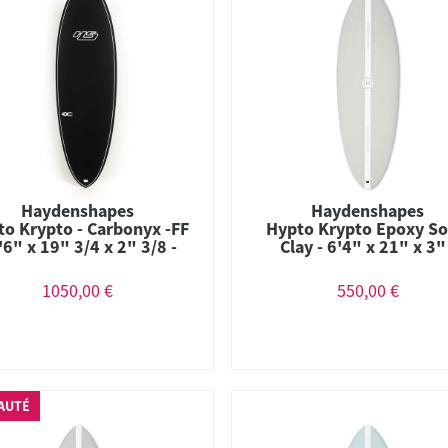
Haydenshapes
Haydenshapes
o Krypto - Carbonyx -FF
Hypto Krypto Epoxy Sof
5'6" x 19" 3/4 x 2" 3/8 -
Clay - 6'4" x 21" x 3"
28.6 L - Combo
45.16L - Thruster
1050,00 €
550,00 €
AUTÉ