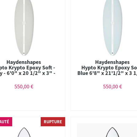
Haydenshapes
Haydenshapes
pto Krypto Epoxy Soft -
Hypto Krypto Epoxy Sof
y - 6'0" x 20 1/2" x 3" -
Blue 6'8" x 21'1/2" x 3 1
41.67L - Thruster
52.73L - Thruster
550,00 €
550,00 €
AUTÉ
RUPTURE