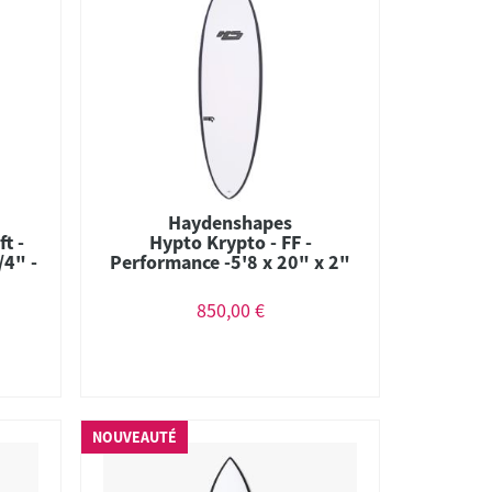
Haydenshapes
t -
Hypto Krypto - FF -
/4" -
Performance -5'8 x 20" x 2"
5/8 - 32.7L - Thruster
850,00 €
NOUVEAUTÉ