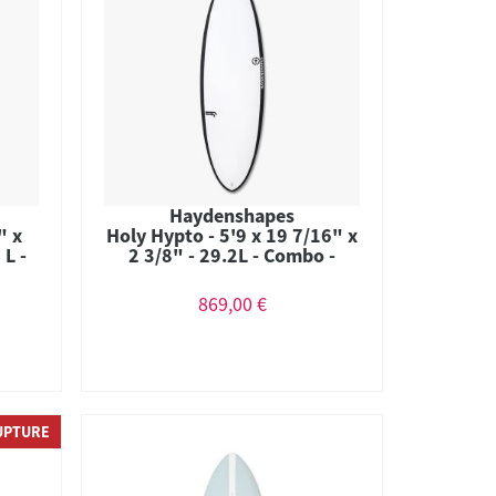
Haydenshapes
" x
Holy Hypto - 5'9 x 19 7/16" x
 L -
2 3/8" - 29.2L - Combo -
Futures
869,00 €
UPTURE