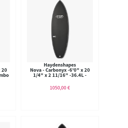
Haydenshapes
x 20
Nova - Carbonyx -6'0" x 20
ombo
1/4" x 2 11/16" -36.4L -
Combo
1050,00 €