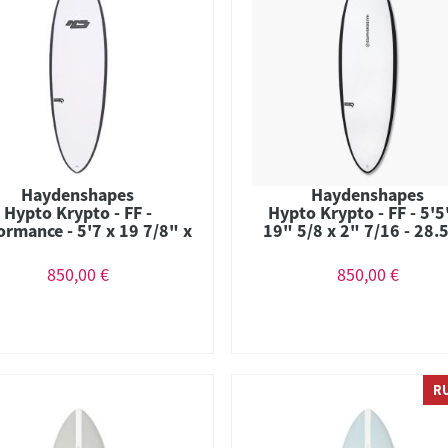
Haydenshapes
Haydenshapes
Hypto Krypto - FF -
Hypto Krypto - FF - 5'5
ormance - 5'7 x 19 7/8" x
19" 5/8 x 2" 7/16 - 28.5
9/16" - 31.2 L - Thruster
Thruster Futures
850,00 €
850,00 €
R