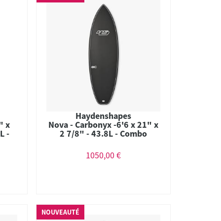
Haydenshapes
" x
Nova - Carbonyx -6'6 x 21" x
L -
2 7/8" - 43.8L - Combo
1050,00 €
NOUVEAUTÉ