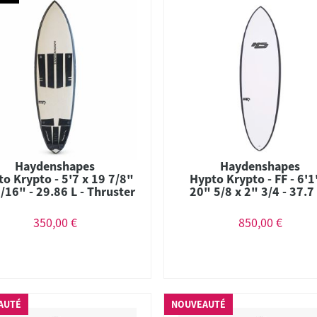
Haydenshapes
Haydenshapes
o Krypto - 5'7 x 19 7/8"
Hypto Krypto - FF - 6'1
7/16" - 29.86 L - Thruster
20" 5/8 x 2" 3/4 - 37.7 
- FCS II
Combo
350,00 €
850,00 €
AUTÉ
NOUVEAUTÉ