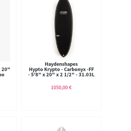
Haydenshapes
x 20"
Hypto Krypto - Carbonyx -FF
bo
- 5'8" x 20" x 2 1/2" - 31.03L
- Combo
1050,00 €