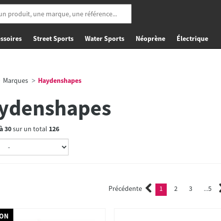
ssoires
Street Sports
Water Sports
Néoprène
Électrique
Marques
Haydenshapes
ydenshapes
à
30
sur un total
126
Précédente
1
2
3
5
(current)
2
3
...
ION