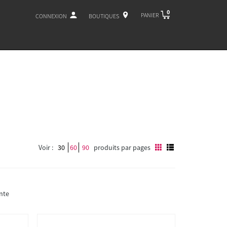
0
PANIER
CONNEXION
BOUTIQUES
Voir :
30
60
90
produits par pages
nte