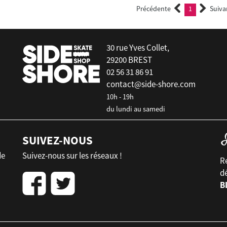
Précédente
1
Suiva
(current)
30 rue Yves Collet,
29200 BREST
02 56 31 86 91
contact@side-shore.com
10h - 19h
du lundi au samedi
SUIVEZ-NOUS
de
Suivez-nous sur les réseaux !
Re
d
B