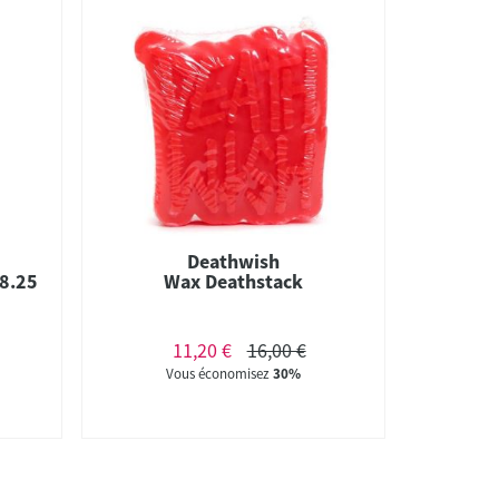
Deathwish
 8.25
Wax Deathstack
11,20 €
16,00 €
Vous économisez
30%