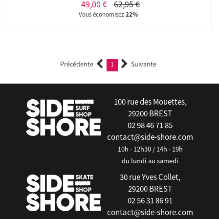
49,00 €
62,95 €
Vous économisez
22%
Précédente
1
Suivante
(current)
100 rue des Mouettes,
29200 BREST
02 98 46 71 85
contact@side-shore.com
10h - 12h30 / 14h - 19h
du lundi au samedi
30 rue Yves Collet,
29200 BREST
02 56 31 86 91
contact@side-shore.com