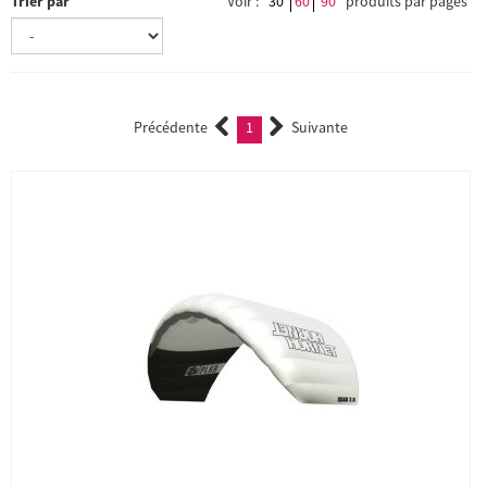
Trier par
Voir :
30
60
90
produits par pages
Précédente
1
Suivante
(current)