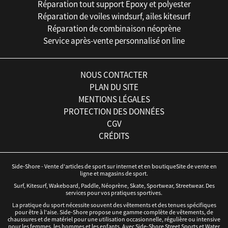
Réparation tout support Epoxy et polyester
Réparation de voiles windsurf, ailes kitesurf
Réparation de combinaison néoprène
Service après-vente personnalisé on line
NOUS CONTACTER
PLAN DU SITE
MENTIONS LÉGALES
PROTECTION DES DONNÉES
CGV
CRÉDITS
Side-Shore - Vente d'articles de sport sur internet et en boutiqueSite de vente en
ligne et magasins de sport.
Surf, Kitesurf, Wakeboard, Paddle, Néoprène, Skate, Sportwear, Streetwear. Des
services pour vos pratiques sportives.
La pratique du sport nécessite souvent des vêtements et des tenues spécifiques
pour être à l'aise. Side-Shore propose une gamme complète de vêtements, de
chaussures et de matériel pour une utilisation occasionnelle, régulière ou intensive
pour les femmes, les hommes et les enfants. Avec Side-Shore Street Sports et Water