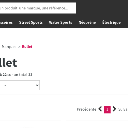
ssoires
Street Sports
Water Sports
Néoprène
Électrique
Marques
Bullet
llet
à
22
sur un total
22
Précédente
1
Suiva
(current)