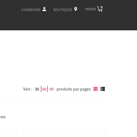
0
PANIER
CONNEXION
BOUTIQUES
Voir :
30
60
90
produits par pages
nte