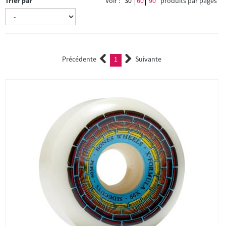
Trier par
Voir :
30
60
90
produits par pages
Précédente
1
Suivante
(current)