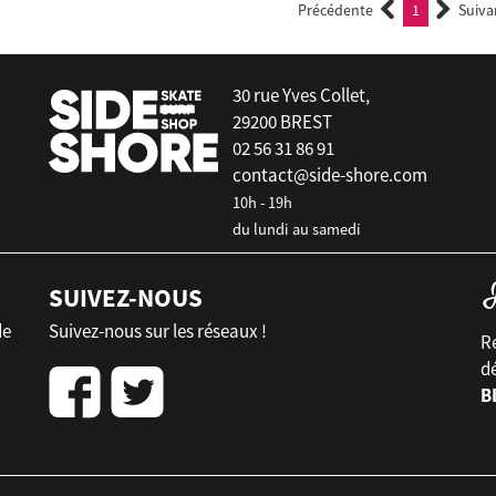
Précédente
1
Suiva
(current)
30 rue Yves Collet,
29200 BREST
02 56 31 86 91
contact@side-shore.com
10h - 19h
du lundi au samedi
SUIVEZ-NOUS
de
Suivez-nous sur les réseaux !
Re
d
B