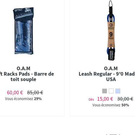
O.A.M
O.A.M
t Racks Pads - Barre de
Leash Regular - 9'0 Mad
toit souple
USA
60,00 €
85,00 €
15,00 €
30,00 €
Vous économisez
29%
Dès
Vous économisez
50%