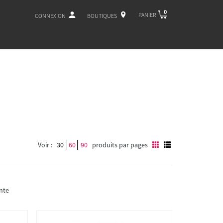
0
PANIER
CONNEXION
BOUTIQUES
Voir :
30
60
90
produits par pages
nte