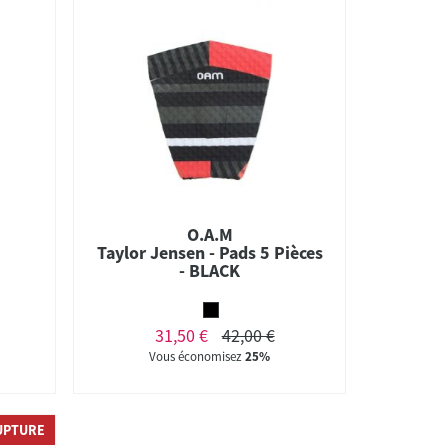
O.A.M
s
Taylor Jensen - Pads 5 Pièces
- BLACK
31,50 €
42,00 €
Vous économisez
25%
UPTURE