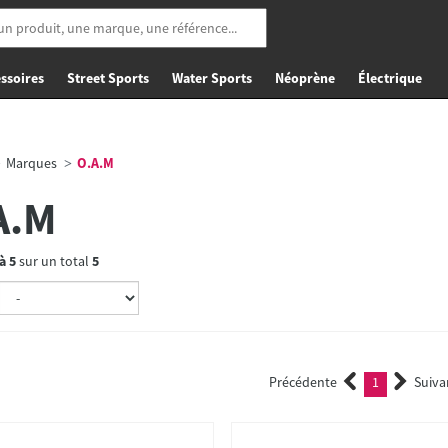
ssoires
Street Sports
Water Sports
Néoprène
Électrique
Marques
O.A.M
A.M
à
5
sur un total
5
Précédente
1
Suiva
(current)