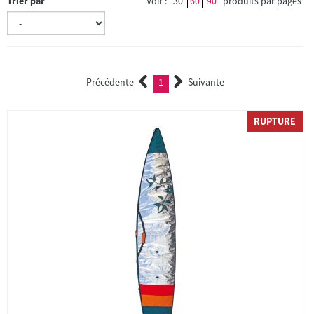
Trier par
Voir :
30
60
90
produits par pages
Précédente
1
Suivante
(current)
RUPTURE