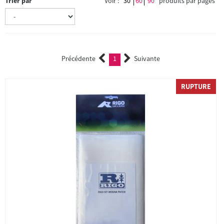
Trier par
Voir :
30
60
90
produits par pages
Précédente
1
Suivante
(current)
RUPTURE