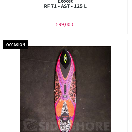
Exocet
RF 71 - AST - 125 L
599,00 €
OCCASION