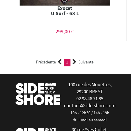
Exocet
U Surf - 68 L
299,00 €
Précédente
1
Suivante
(current)
100 rue des Mouettes,
29200 BREST
02 98 46 71 85
contact@side-shore.com
10h - 12h30 / 14h - 19h
du lundi au samedi
30 rue Yves Collet,