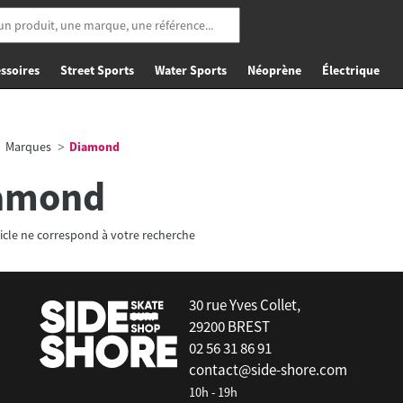
ssoires
Street Sports
Water Sports
Néoprène
Électrique
Marques
Diamond
amond
icle ne correspond à votre recherche
30 rue Yves Collet,
29200 BREST
02 56 31 86 91
contact@side-shore.com
10h - 19h