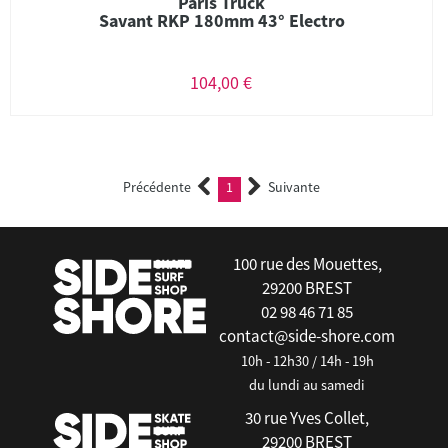
Paris Truck
Savant RKP 180mm 43° Electro
104,00 €
Précédente
1
Suivante
(current)
100 rue des Mouettes,
29200 BREST
02 98 46 71 85
contact@side-shore.com
10h - 12h30 / 14h - 19h
du lundi au samedi
30 rue Yves Collet,
29200 BREST