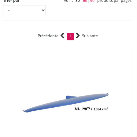
Trier par
Voir :
30
60
90
produits par pages
Précédente
1
Suivante
(current)