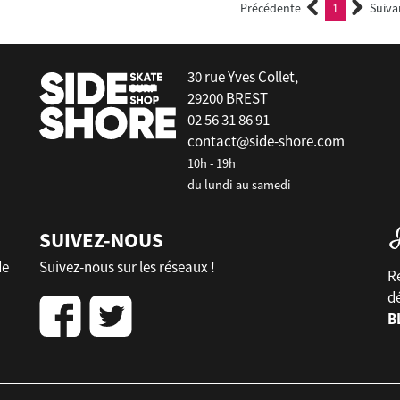
Précédente
1
Suiva
(current)
30 rue Yves Collet,
29200 BREST
02 56 31 86 91
contact@side-shore.com
10h - 19h
du lundi au samedi
SUIVEZ-NOUS
de
Suivez-nous sur les réseaux !
Re
d
B