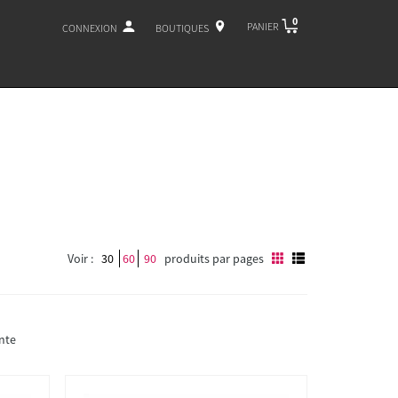
0
PANIER
CONNEXION
BOUTIQUES
Voir :
30
60
90
produits par pages
nte