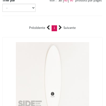
Trier par
Voir :
30
60
90
produits par pages
Précédente
1
Suivante
(current)