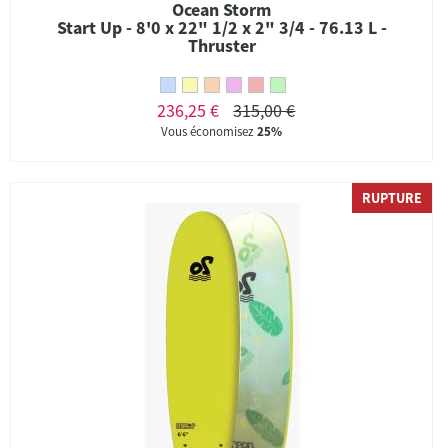
Ocean Storm
Start Up - 8'0 x 22" 1/2 x 2" 3/4 - 76.13 L -
Thruster
236,25 €
315,00 €
Vous économisez
25%
RUPTURE