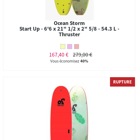
Ocean Storm
Start Up - 6'6 x 21" 1/2 x 2" 5/8 - 54.3 L -
Thruster
167,40 €
279,00 €
Vous économisez
40%
RUPTURE