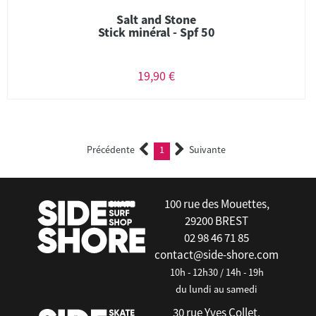
Salt and Stone
Stick minéral - Spf 50
19,90 €
Précédente
1
Suivante
(current)
100 rue des Mouettes,
29200 BREST
02 98 46 71 85
contact@side-shore.com
10h - 12h30 / 14h - 19h
du lundi au samedi
30 rue Yves Collet,