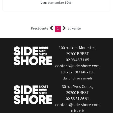
Vous économisez
30%
Précédente
1
Suivante
(current)
100 rue des Mouettes,
29200 BREST
02 98 46 71 85
contact@side-shore.com
10h - 12h30 / 14h - 19h
du lundi au samedi
30 rue Yves Collet,
29200 BREST
02 56 31 86 91
contact@side-shore.com
10h - 19h