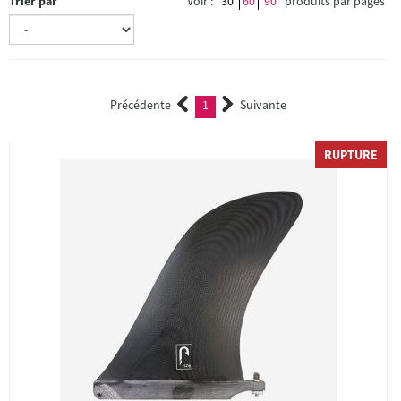
Trier par
Voir :
30
60
90
produits par pages
Précédente
1
Suivante
(current)
RUPTURE