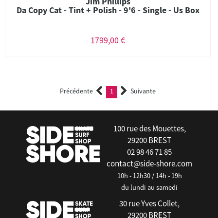
Jim Phillips
Da Copy Cat - Tint + Polish - 9'6 - Single - Us Box
1799,00 €
Précédente
1
Suivante
(current)
100 rue des Mouettes,
29200 BREST
02 98 46 71 85
contact@side-shore.com
10h - 12h30 / 14h - 19h
du lundi au samedi
30 rue Yves Collet,
29200 BREST