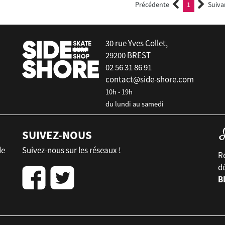
Précédente
1
Suiva
(current)
30 rue Yves Collet,
29200 BREST
02 56 31 86 91
contact@side-shore.com
10h - 19h
du lundi au samedi
SUIVEZ-NOUS
de
Suivez-nous sur les réseaux !
Re
d
B