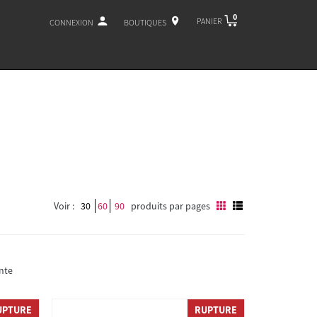
0
PANIER
CONNEXION
BOUTIQUES
Voir :
30
60
90
produits par pages
nte
UPTURE
RUPTURE