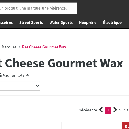
ssoires
Street Sports
Water Sports
Néoprène
Électrique
Marques
Rat Cheese Gourmet Wax
t Cheese Gourmet Wax
à
4
sur un total
4
Précédente
1
Suiva
(current)
R