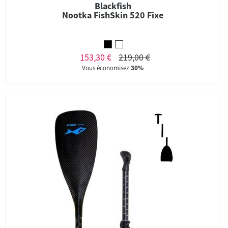
Blackfish
Nootka FishSkin 520 Fixe
153,30 €
219,00 €
Vous économisez
30%