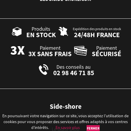
Produits
Expédition des produits en stock
EN STOCK
24/48H FRANCE
Paiement
Paiement
3X SANS FRAIS
SÉCURISÉ
Des conseils au
02 98 46 71 85
Side-shore
Pourquoi acheter chez Side-shore ?
En poursuivant votre navigation sur ce site, vous acceptez l’utilisation de
Side-shore street
cookies pour vous proposer des services et offres adaptés à vos centres
d’intérêts.
En savoir plus
FERMER
Le skate shop