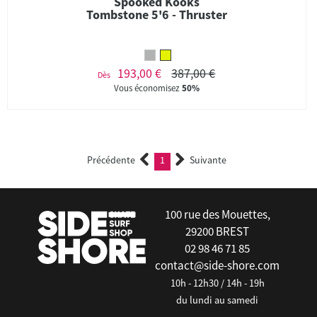
Spooked Kooks
Tombstone 5'6 - Thruster
193,00 €
387,00 €
Dès
Vous économisez
50%
Précédente
1
Suivante
(current)
100 rue des Mouettes,
29200 BREST
02 98 46 71 85
contact@side-shore.com
10h - 12h30 / 14h - 19h
du lundi au samedi