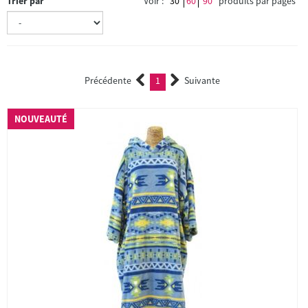
Trier par
Voir :
30
60
90
produits par pages
Précédente
1
Suivante
(current)
NOUVEAUTÉ