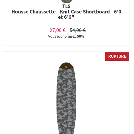
TLS
Housse Chaussette - Knit Case Shortboard - 6'0
et 6'6"
27,00 €
54,00 €
Vous économisez
50%
RUPTURE