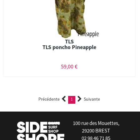
TLS
TLS poncho Pineapple
59,00 €
Précédente
1
Suivante
(current)
100 rue des Mouettes,
29200 BREST
02 98 46 71 85